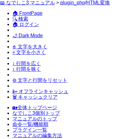
📖 なでしこ3 マニュアル
>
plugin_php
/
HTML変換
🏠 FrontPage
🔍 検索
🏠 ログイン
🌙 Dark Mode
⊕ 文字を大きく
⊖ 文字を小さく
↕ 行間を広く
↕ 行間を狭く
⊚ 文字と行間をリセット
📴 オフラインキャッシュ
🗑 キャッシュクリア
🏡全体トップページ
なでしこ3個別トップ
マニュアルのトップ
命令一覧/機能順
プラグイン一覧
マニュアルの編集方法