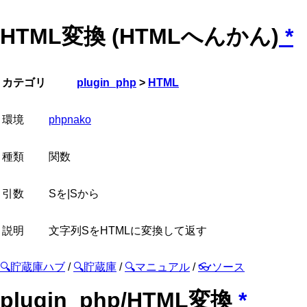
HTML変換 (HTMLへんかん)
*
カテゴリ
plugin_php
>
HTML
環境
phpnako
種類
関数
引数
Sを|Sから
説明
文字列SをHTMLに変換して返す
🔍貯蔵庫ハブ
/
🔍貯蔵庫
/
🔍マニュアル
/
👓ソース
plugin_php/HTML変換
*