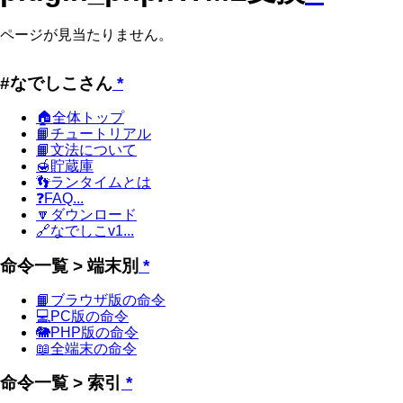
ページが見当たりません。
#なでしこさん
*
🏠全体トップ
📙チュートリアル
📙文法について
🍯貯蔵庫
👣ランタイムとは
❓FAQ...
🔽ダウンロード
🔗なでしこv1...
命令一覧 > 端末別
*
📙ブラウザ版の命令
💻PC版の命令
🐘PHP版の命令
📖全端末の命令
命令一覧 > 索引
*