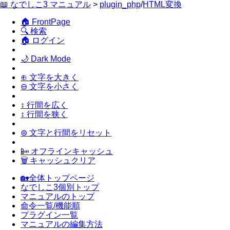
📖 なでしこ3 マニュアル
>
plugin_php
/
HTML変換
🏠 FrontPage
🔍 検索
🏠 ログイン
🌙 Dark Mode
⊕ 文字を大きく
⊖ 文字を小さく
↕ 行間を広く
↕ 行間を狭く
⊚ 文字と行間をリセット
📴 オフラインキャッシュ
🗑 キャッシュクリア
🏡全体トップページ
なでしこ3個別トップ
マニュアルのトップ
命令一覧/機能順
プラグイン一覧
マニュアルの編集方法