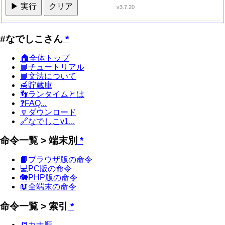
▶ 実行
クリア
v3.7.20
#なでしこさん
*
🏠全体トップ
📙チュートリアル
📙文法について
🍯貯蔵庫
👣ランタイムとは
❓FAQ...
🔽ダウンロード
🔗なでしこv1...
命令一覧 > 端末別
*
📙ブラウザ版の命令
💻PC版の命令
🐘PHP版の命令
📖全端末の命令
命令一覧 > 索引
*
📒カナ順