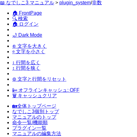
📖 なでしこ3 マニュアル
>
plugin_system
/
非数
🏠 FrontPage
🔍 検索
🏠 ログイン
🌙 Dark Mode
⊕ 文字を大きく
⊖ 文字を小さく
↕ 行間を広く
↕ 行間を狭く
⊚ 文字と行間をリセット
📴 オフラインキャッシュ: OFF
🗑 キャッシュクリア
🏡全体トップページ
なでしこ3個別トップ
マニュアルのトップ
命令一覧/機能順
プラグイン一覧
マニュアルの編集方法