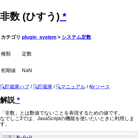
非数 (ひすう)
*
カテゴリ
plugin_system
>
システム定数
種類
定数
初期値
NaN
🔍貯蔵庫ハブ
/
🔍貯蔵庫
/
🔍マニュアル
/
👓ソース
解説
*
「非数」とは数値でないことを表現するための値です。
なでしこ3では、JavaScriptの機能を使いたいときに利用しま
す。
エディタの
1
N
=
0
÷
応答速度が
0
低下したため
シンタックス
ハイライト