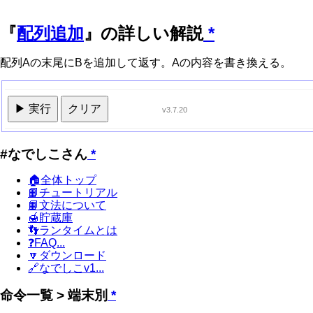
『
配列追加
』の詳しい解説
*
配列Aの末尾にBを追加して返す。Aの内容を書き換える。
▶ 実行
クリア
v3.7.20
#なでしこさん
*
🏠全体トップ
📙チュートリアル
📙文法について
🍯貯蔵庫
👣ランタイムとは
❓FAQ...
🔽ダウンロード
🔗なでしこv1...
命令一覧 > 端末別
*