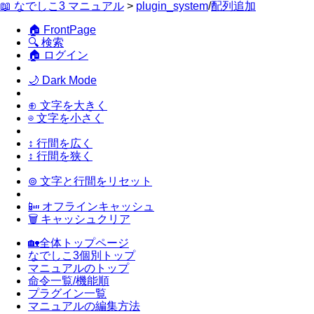
📖 なでしこ3 マニュアル
>
plugin_system
/
配列追加
🏠 FrontPage
🔍 検索
🏠 ログイン
🌙 Dark Mode
⊕ 文字を大きく
⊖ 文字を小さく
↕ 行間を広く
↕ 行間を狭く
⊚ 文字と行間をリセット
📴 オフラインキャッシュ
🗑 キャッシュクリア
🏡全体トップページ
なでしこ3個別トップ
マニュアルのトップ
命令一覧/機能順
プラグイン一覧
マニュアルの編集方法