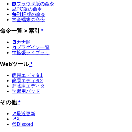
📙ブラウザ版の命令
💻PC版の命令
🐘PHP版の命令
📖全端末の命令
命令一覧 > 索引
*
📒カナ順
📒プラグイン一覧
🔌拡張ライブラリ
Webツール
*
簡易エディタ1
簡易エディタ2
貯蔵庫エディタ
学習用パッド
その他
*
📍最近更新
📍X
😊Discord