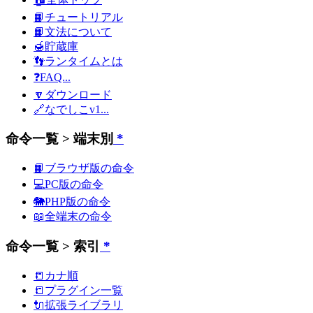
📙チュートリアル
📙文法について
🍯貯蔵庫
👣ランタイムとは
❓FAQ...
🔽ダウンロード
🔗なでしこv1...
命令一覧 > 端末別
*
📙ブラウザ版の命令
💻PC版の命令
🐘PHP版の命令
📖全端末の命令
命令一覧 > 索引
*
📒カナ順
📒プラグイン一覧
🔌拡張ライブラリ