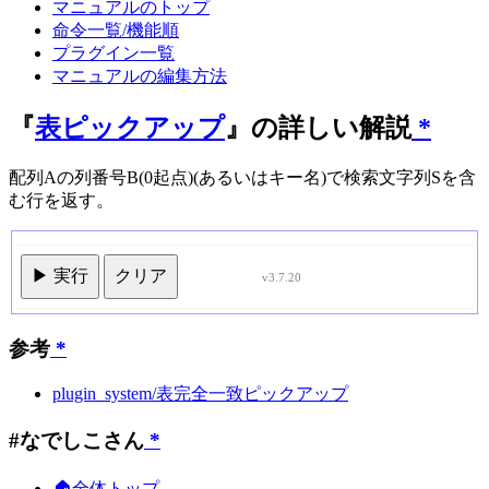
マニュアルのトップ
命令一覧/機能順
プラグイン一覧
マニュアルの編集方法
『
表ピックアップ
』の詳しい解説
*
配列Aの列番号B(0起点)(あるいはキー名)で検索文字列Sを含
む行を返す。
▶ 実行
クリア
v3.7.20
参考
*
plugin_system/表完全一致ピックアップ
#なでしこさん
*
🏠全体トップ