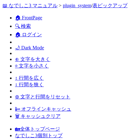
📖 なでしこ3 マニュアル
>
plugin_system
/
表ピックアップ
🏠 FrontPage
🔍 検索
🏠 ログイン
🌙 Dark Mode
⊕ 文字を大きく
⊖ 文字を小さく
↕ 行間を広く
↕ 行間を狭く
⊚ 文字と行間をリセット
📴 オフラインキャッシュ
🗑 キャッシュクリア
🏡全体トップページ
なでしこ3個別トップ