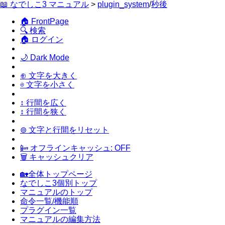
📖 なでしこ3 マニュアル
>
plugin_system
/
秒後
🏠 FrontPage
🔍 検索
🏠 ログイン
🌙 Dark Mode
⊕ 文字を大きく
⊖ 文字を小さく
↕ 行間を広く
↕ 行間を狭く
⊚ 文字と行間をリセット
📴 オフラインキャッシュ: OFF
🗑 キャッシュクリア
🏡全体トップページ
なでしこ3個別トップ
マニュアルのトップ
命令一覧/機能順
プラグイン一覧
マニュアルの編集方法