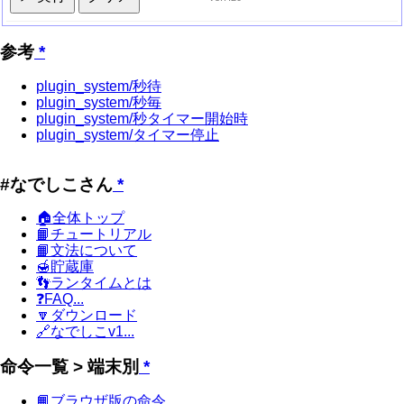
参考
*
plugin_system/秒待
plugin_system/秒毎
plugin_system/秒タイマー開始時
plugin_system/タイマー停止
#なでしこさん
*
🏠全体トップ
📙チュートリアル
📙文法について
🍯貯蔵庫
👣ランタイムとは
❓FAQ...
🔽ダウンロード
🔗なでしこv1...
命令一覧 > 端末別
*
📙ブラウザ版の命令