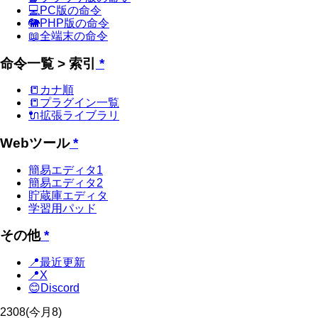
💻PC版の命令
🐘PHP版の命令
📖全端末の命令
命令一覧 > 索引
*
📒カナ順
📒プラグイン一覧
🔌拡張ライブラリ
Webツール
*
簡易エディタ1
簡易エディタ2
貯蔵庫エディタ
学習用パッド
その他
*
📍最近更新
📍X
😊Discord
2308
(今月8)