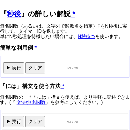
『
秒後
』の詳しい解説
*
無名関数（あるいは、文字列で関数名を指定）FをN秒後に実
行して、タイマーIDを返します。
単にN秒処理を待機したい場合には、
N秒待つ
を使います。
簡単な利用例
*
▶ 実行
クリア
v3.7.20
「には」構文を使う方法
*
無名関数の「＊＊には」構文を使えば、より手軽に記述できま
す。(『
文法/無名関数
』を参考にしてください。)
▶ 実行
クリア
v3.7.20