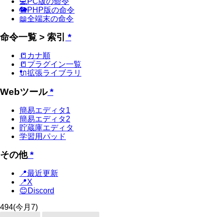
💻PC版の命令
🐘PHP版の命令
📖全端末の命令
命令一覧 > 索引
*
📒カナ順
📒プラグイン一覧
🔌拡張ライブラリ
Webツール
*
簡易エディタ1
簡易エディタ2
貯蔵庫エディタ
学習用パッド
その他
*
📍最近更新
📍X
😊Discord
494
(今月7)