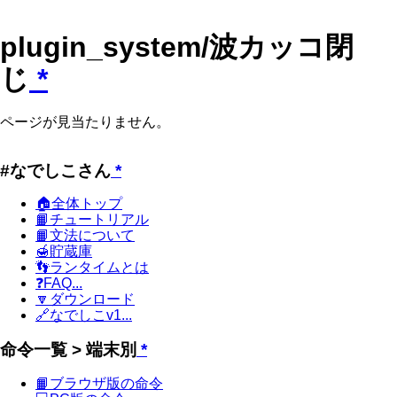
plugin_system/波カッコ閉
じ
*
ページが見当たりません。
#なでしこさん
*
🏠全体トップ
📙チュートリアル
📙文法について
🍯貯蔵庫
👣ランタイムとは
❓FAQ...
🔽ダウンロード
🔗なでしこv1...
命令一覧 > 端末別
*
📙ブラウザ版の命令