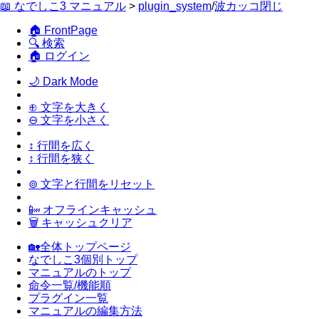
📖 なでしこ3 マニュアル
>
plugin_system
/
波カッコ閉じ
🏠 FrontPage
🔍 検索
🏠 ログイン
🌙 Dark Mode
⊕ 文字を大きく
⊖ 文字を小さく
↕ 行間を広く
↕ 行間を狭く
⊚ 文字と行間をリセット
📴 オフラインキャッシュ
🗑 キャッシュクリア
🏡全体トップページ
なでしこ3個別トップ
マニュアルのトップ
命令一覧/機能順
プラグイン一覧
マニュアルの編集方法