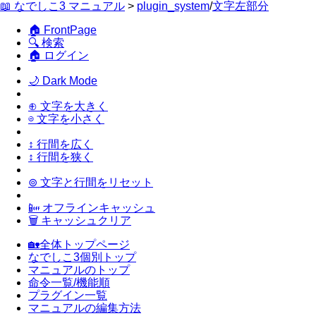
📖 なでしこ3 マニュアル
>
plugin_system
/
文字左部分
🏠 FrontPage
🔍 検索
🏠 ログイン
🌙 Dark Mode
⊕ 文字を大きく
⊖ 文字を小さく
↕ 行間を広く
↕ 行間を狭く
⊚ 文字と行間をリセット
📴 オフラインキャッシュ
🗑 キャッシュクリア
🏡全体トップページ
なでしこ3個別トップ
マニュアルのトップ
命令一覧/機能順
プラグイン一覧
マニュアルの編集方法