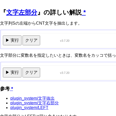
『
文字左部分
』の詳しい解説
*
文字列Sの左端からCNT文字を抽出します。
▶ 実行
クリア
v3.7.20
文字部分に変数名を指定したいときは、変数名をカッコで括っ
▶ 実行
クリア
v3.7.20
参考
*
plugin_system/文字抜出
plugin_system/文字右部分
plugin_system/LEFT