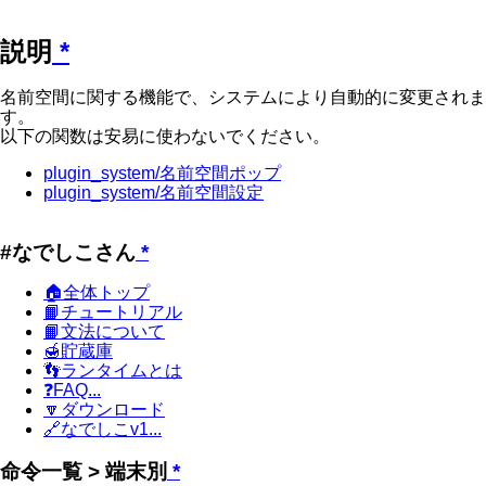
説明
*
名前空間に関する機能で、システムにより自動的に変更されま
す。
以下の関数は安易に使わないでください。
plugin_system/名前空間ポップ
plugin_system/名前空間設定
#なでしこさん
*
🏠全体トップ
📙チュートリアル
📙文法について
🍯貯蔵庫
👣ランタイムとは
❓FAQ...
🔽ダウンロード
🔗なでしこv1...
命令一覧 > 端末別
*