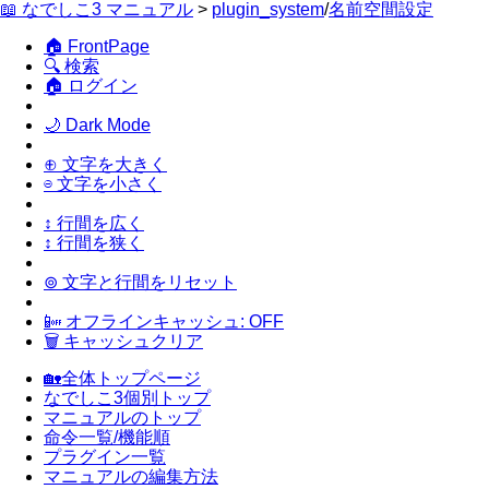
📖 なでしこ3 マニュアル
>
plugin_system
/
名前空間設定
🏠 FrontPage
🔍 検索
🏠 ログイン
🌙 Dark Mode
⊕ 文字を大きく
⊖ 文字を小さく
↕ 行間を広く
↕ 行間を狭く
⊚ 文字と行間をリセット
📴 オフラインキャッシュ: OFF
🗑 キャッシュクリア
🏡全体トップページ
なでしこ3個別トップ
マニュアルのトップ
命令一覧/機能順
プラグイン一覧
マニュアルの編集方法