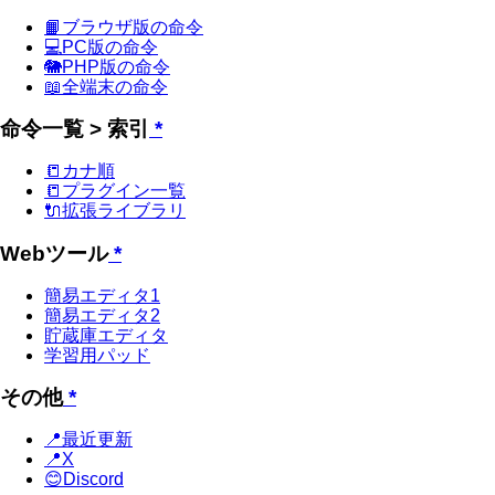
📙ブラウザ版の命令
💻PC版の命令
🐘PHP版の命令
📖全端末の命令
命令一覧 > 索引
*
📒カナ順
📒プラグイン一覧
🔌拡張ライブラリ
Webツール
*
簡易エディタ1
簡易エディタ2
貯蔵庫エディタ
学習用パッド
その他
*
📍最近更新
📍X
😊Discord