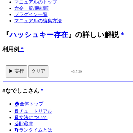
マニュアルのトップ
命令一覧/機能順
プラグイン一覧
マニュアルの編集方法
『
ハッシュキー存在
』の詳しい解説
*
利用例
*
▶ 実行
クリア
v3.7.20
#なでしこさん
*
🏠全体トップ
📙チュートリアル
📙文法について
🍯貯蔵庫
👣ランタイムとは