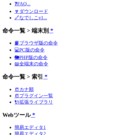
❓FAQ...
🔽ダウンロード
🔗なでしこv1...
命令一覧 > 端末別
*
📙ブラウザ版の命令
💻PC版の命令
🐘PHP版の命令
📖全端末の命令
命令一覧 > 索引
*
📒カナ順
📒プラグイン一覧
🔌拡張ライブラリ
Webツール
*
簡易エディタ1
簡易エディタ2