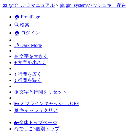
📖 なでしこ3 マニュアル
>
plugin_system
/
ハッシュキー存在
🏠 FrontPage
🔍 検索
🏠 ログイン
🌙 Dark Mode
⊕ 文字を大きく
⊖ 文字を小さく
↕ 行間を広く
↕ 行間を狭く
⊚ 文字と行間をリセット
📴 オフラインキャッシュ: OFF
🗑 キャッシュクリア
🏡全体トップページ
なでしこ3個別トップ