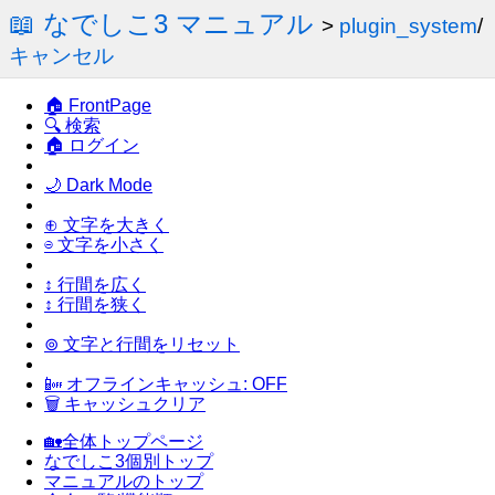
📖 なでしこ3 マニュアル
>
plugin_system
/
キャンセル
🏠 FrontPage
🔍 検索
🏠 ログイン
🌙 Dark Mode
⊕ 文字を大きく
⊖ 文字を小さく
↕ 行間を広く
↕ 行間を狭く
⊚ 文字と行間をリセット
📴 オフラインキャッシュ: OFF
🗑 キャッシュクリア
🏡全体トップページ
なでしこ3個別トップ
マニュアルのトップ