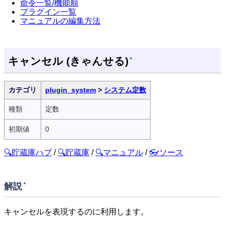
命令一覧/機能順
プラグイン一覧
マニュアルの編集方法
キャンセル (きゃんせる)
*
カテゴリ
plugin_system
>
システム定数
種類
定数
初期値
0
🔍貯蔵庫ハブ
/
🔍貯蔵庫
/
🔍マニュアル
/
👓ソース
解説
*
キャンセルを表現するのに利用します。