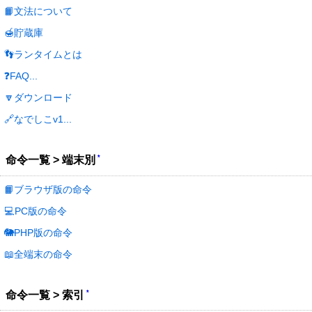
📙文法について
🍯貯蔵庫
👣ランタイムとは
❓FAQ...
🔽ダウンロード
🔗なでしこv1...
*
命令一覧 > 端末別
📙ブラウザ版の命令
💻PC版の命令
🐘PHP版の命令
📖全端末の命令
*
命令一覧 > 索引