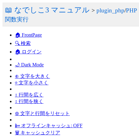
📖 なでしこ3 マニュアル
>
plugin_php
/
PHP
関数実行
🏠 FrontPage
🔍 検索
🏠 ログイン
🌙 Dark Mode
⊕ 文字を大きく
⊖ 文字を小さく
↕ 行間を広く
↕ 行間を狭く
⊚ 文字と行間をリセット
📴 オフラインキャッシュ: OFF
🗑 キャッシュクリア