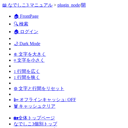
📖 なでしこ3 マニュアル
>
plugin_node
/
開
🏠 FrontPage
🔍 検索
🏠 ログイン
🌙 Dark Mode
⊕ 文字を大きく
⊖ 文字を小さく
↕ 行間を広く
↕ 行間を狭く
⊚ 文字と行間をリセット
📴 オフラインキャッシュ: OFF
🗑 キャッシュクリア
🏡全体トップページ
なでしこ3個別トップ