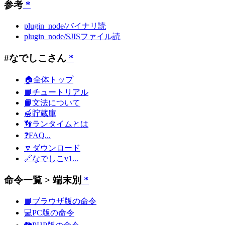
参考
*
plugin_node/バイナリ読
plugin_node/SJISファイル読
#なでしこさん
*
🏠全体トップ
📙チュートリアル
📙文法について
🍯貯蔵庫
👣ランタイムとは
❓FAQ...
🔽ダウンロード
🔗なでしこv1...
命令一覧 > 端末別
*
📙ブラウザ版の命令
💻PC版の命令