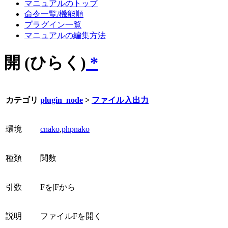
マニュアルのトップ
命令一覧/機能順
プラグイン一覧
マニュアルの編集方法
開 (ひらく)
*
カテゴリ
plugin_node
>
ファイル入出力
環境
cnako
,
phpnako
種類
関数
引数
Fを|Fから
説明
ファイルFを開く