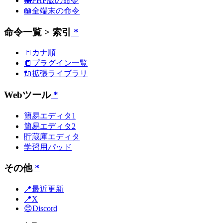
🐘PHP版の命令
📖全端末の命令
命令一覧 > 索引
*
📒カナ順
📒プラグイン一覧
🔌拡張ライブラリ
Webツール
*
簡易エディタ1
簡易エディタ2
貯蔵庫エディタ
学習用パッド
その他
*
📍最近更新
📍X
😊Discord