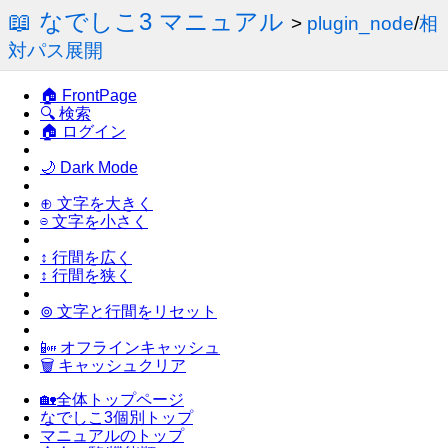
📖 なでしこ3 マニュアル
>
plugin_node
/
相
対パス展開
🏠 FrontPage
🔍 検索
🏠 ログイン
🌙 Dark Mode
⊕ 文字を大きく
⊖ 文字を小さく
↕ 行間を広く
↕ 行間を狭く
⊚ 文字と行間をリセット
📴 オフラインキャッシュ
🗑 キャッシュクリア
🏡全体トップページ
なでしこ3個別トップ
マニュアルのトップ