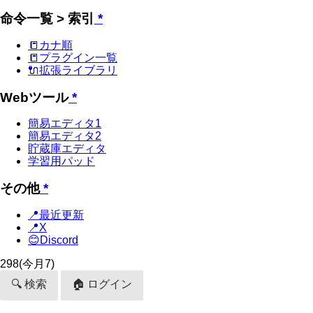
命令一覧 > 索引
*
📒カナ順
📒プラグイン一覧
🔌拡張ライブラリ
Webツール
*
簡易エディタ1
簡易エディタ2
貯蔵庫エディタ
学習用パッド
その他
*
📍最近更新
📍X
😊Discord
298
(今月7)
🔍 検索
🏠 ログイン