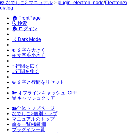
📖 なでしこ3 マニュアル
>
plugin_electron_node
/
Electronの
dialog
🏠 FrontPage
🔍 検索
🏠 ログイン
🌙 Dark Mode
⊕ 文字を大きく
⊖ 文字を小さく
↕ 行間を広く
↕ 行間を狭く
⊚ 文字と行間をリセット
📴 オフラインキャッシュ: OFF
🗑 キャッシュクリア
🏡全体トップページ
なでしこ3個別トップ
マニュアルのトップ
命令一覧/機能順
プラグイン一覧