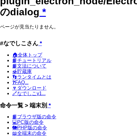
plugin_electron_node/Electr
のdialog
*
ページが見当たりません。
#なでしこさん
*
🏠全体トップ
📙チュートリアル
📙文法について
🍯貯蔵庫
👣ランタイムとは
❓FAQ...
🔽ダウンロード
🔗なでしこv1...
命令一覧 > 端末別
*
📙ブラウザ版の命令
💻PC版の命令
🐘PHP版の命令
📖全端末の命令