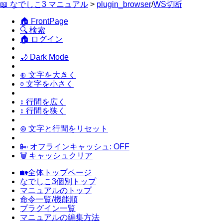
📖 なでしこ3 マニュアル
>
plugin_browser
/
WS切断
🏠 FrontPage
🔍 検索
🏠 ログイン
🌙 Dark Mode
⊕ 文字を大きく
⊖ 文字を小さく
↕ 行間を広く
↕ 行間を狭く
⊚ 文字と行間をリセット
📴 オフラインキャッシュ: OFF
🗑 キャッシュクリア
🏡全体トップページ
なでしこ3個別トップ
マニュアルのトップ
命令一覧/機能順
プラグイン一覧
マニュアルの編集方法