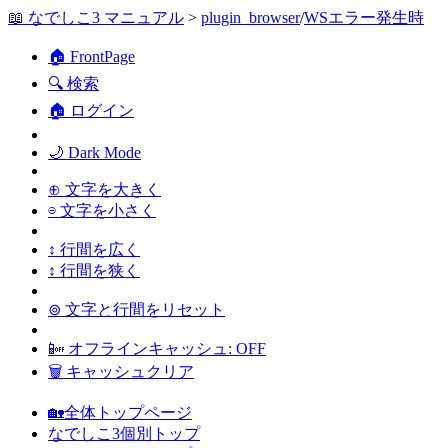
📖 なでしこ3 マニュアル
>
plugin_browser
/
WSエラー発生時
🏠 FrontPage
🔍 検索
🏠 ログイン
🌙 Dark Mode
⊕ 文字を大きく
⊖ 文字を小さく
↕ 行間を広く
↕ 行間を狭く
⊚ 文字と行間をリセット
📴 オフラインキャッシュ: OFF
🗑 キャッシュクリア
🏡全体トップページ
なでしこ3個別トップ