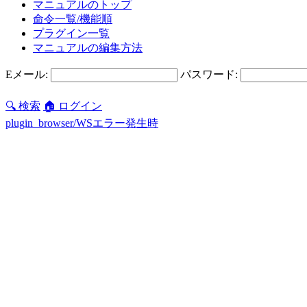
マニュアルのトップ
命令一覧/機能順
プラグイン一覧
マニュアルの編集方法
Eメール:
パスワード:
🔍 検索
🏠 ログイン
plugin_browser/WSエラー発生時