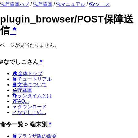
🔍貯蔵庫ハブ
/
🔍貯蔵庫
/
🔍マニュアル
/
👓ソース
plugin_browser/POST保障送
信
*
ページが見当たりません。
#なでしこさん
*
🏠全体トップ
📙チュートリアル
📙文法について
🍯貯蔵庫
👣ランタイムとは
❓FAQ...
🔽ダウンロード
🔗なでしこv1...
命令一覧 > 端末別
*
📙ブラウザ版の命令