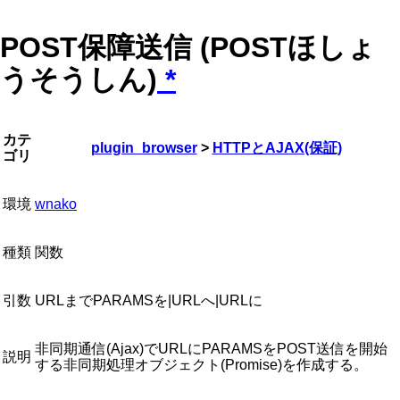
POST保障送信 (POSTほしょ
うそうしん)
*
カテ
plugin_browser
>
HTTPとAJAX(保証)
ゴリ
環境
wnako
種類
関数
引数
URLまでPARAMSを|URLへ|URLに
非同期通信(Ajax)でURLにPARAMSをPOST送信を開始
説明
する非同期処理オブジェクト(Promise)を作成する。