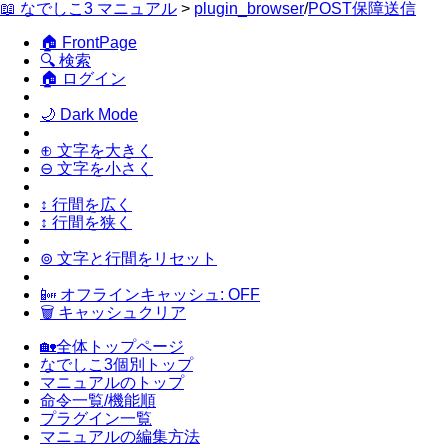
📖 なでしこ3 マニュアル
>
plugin_browser
/
POST保障送信
🏠 FrontPage
🔍 検索
🏠 ログイン
🌙 Dark Mode
⊕ 文字を大きく
⊖ 文字を小さく
↕ 行間を広く
↕ 行間を狭く
⊚ 文字と行間をリセット
📴 オフラインキャッシュ: OFF
🗑 キャッシュクリア
🏡全体トップページ
なでしこ3個別トップ
マニュアルのトップ
命令一覧/機能順
プラグイン一覧
マニュアルの編集方法