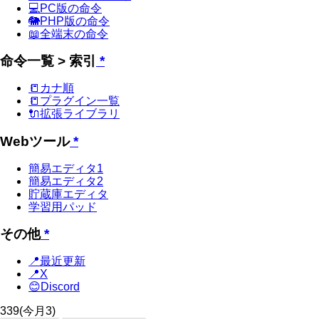
💻PC版の命令
🐘PHP版の命令
📖全端末の命令
命令一覧 > 索引
*
📒カナ順
📒プラグイン一覧
🔌拡張ライブラリ
Webツール
*
簡易エディタ1
簡易エディタ2
貯蔵庫エディタ
学習用パッド
その他
*
📍最近更新
📍X
😊Discord
339
(今月3)