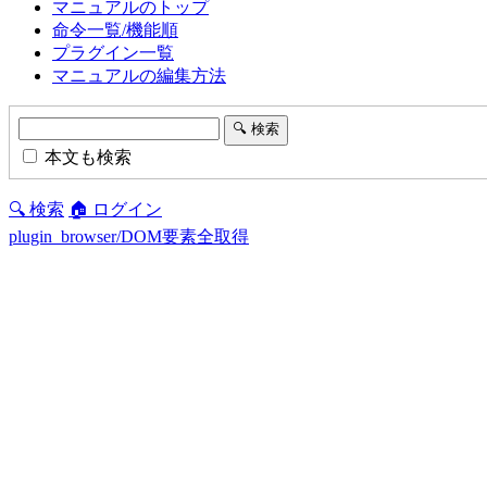
マニュアルのトップ
命令一覧/機能順
プラグイン一覧
マニュアルの編集方法
本文も検索
🔍 検索
🏠 ログイン
plugin_browser/DOM要素全取得