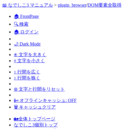
📖 なでしこ3 マニュアル
>
plugin_browser
/
DOM要素全取得
🏠 FrontPage
🔍 検索
🏠 ログイン
🌙 Dark Mode
⊕ 文字を大きく
⊖ 文字を小さく
↕ 行間を広く
↕ 行間を狭く
⊚ 文字と行間をリセット
📴 オフラインキャッシュ: OFF
🗑 キャッシュクリア
🏡全体トップページ
なでしこ3個別トップ