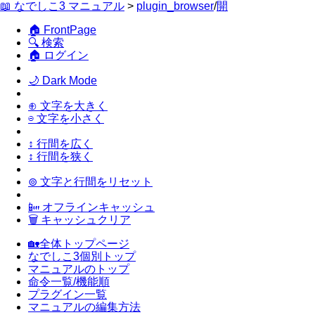
📖 なでしこ3 マニュアル
>
plugin_browser
/
開
🏠 FrontPage
🔍 検索
🏠 ログイン
🌙 Dark Mode
⊕ 文字を大きく
⊖ 文字を小さく
↕ 行間を広く
↕ 行間を狭く
⊚ 文字と行間をリセット
📴 オフラインキャッシュ
🗑 キャッシュクリア
🏡全体トップページ
なでしこ3個別トップ
マニュアルのトップ
命令一覧/機能順
プラグイン一覧
マニュアルの編集方法