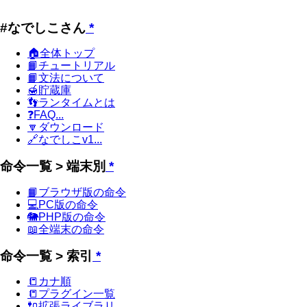
#なでしこさん
*
🏠全体トップ
📙チュートリアル
📙文法について
🍯貯蔵庫
👣ランタイムとは
❓FAQ...
🔽ダウンロード
🔗なでしこv1...
命令一覧 > 端末別
*
📙ブラウザ版の命令
💻PC版の命令
🐘PHP版の命令
📖全端末の命令
命令一覧 > 索引
*
📒カナ順
📒プラグイン一覧
🔌拡張ライブラリ