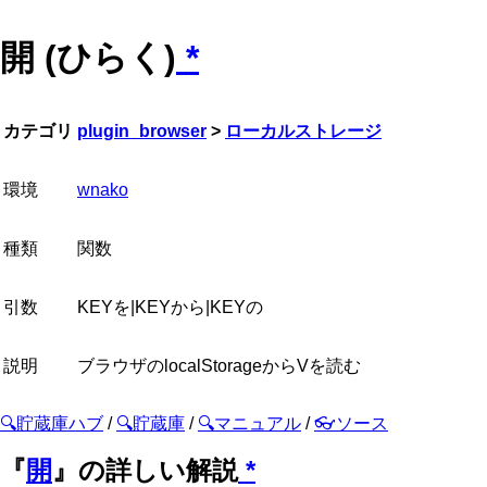
開 (ひらく)
*
カテゴリ
plugin_browser
>
ローカルストレージ
環境
wnako
種類
関数
引数
KEYを|KEYから|KEYの
説明
ブラウザのlocalStorageからVを読む
🔍貯蔵庫ハブ
/
🔍貯蔵庫
/
🔍マニュアル
/
👓ソース
『
開
』の詳しい解説
*