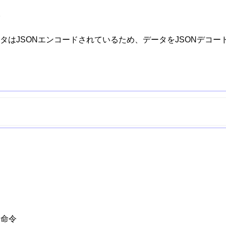
。
はJSONエンコードされているため、データをJSONデコー
じ命令