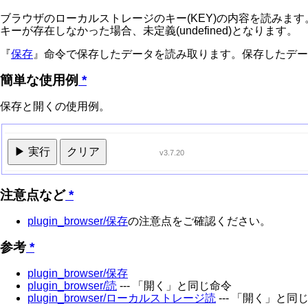
ブラウザのローカルストレージのキー(KEY)の内容を読みます
キーが存在しなかった場合、未定義(undefined)となります。
『
保存
』命令で保存したデータを読み取ります。保存したデータ
簡単な使用例
*
保存と開くの使用例。
▶ 実行
クリア
v3.7.20
注意点など
*
plugin_browser/保存
の注意点をご確認ください。
参考
*
plugin_browser/保存
plugin_browser/読
--- 「開く」と同じ命令
plugin_browser/ローカルストレージ読
--- 「開く」と同