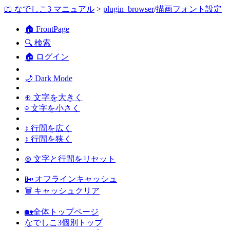
📖 なでしこ3 マニュアル
>
plugin_browser
/
描画フォント設定
🏠 FrontPage
🔍 検索
🏠 ログイン
🌙 Dark Mode
⊕ 文字を大きく
⊖ 文字を小さく
↕ 行間を広く
↕ 行間を狭く
⊚ 文字と行間をリセット
📴 オフラインキャッシュ
🗑 キャッシュクリア
🏡全体トップページ
なでしこ3個別トップ