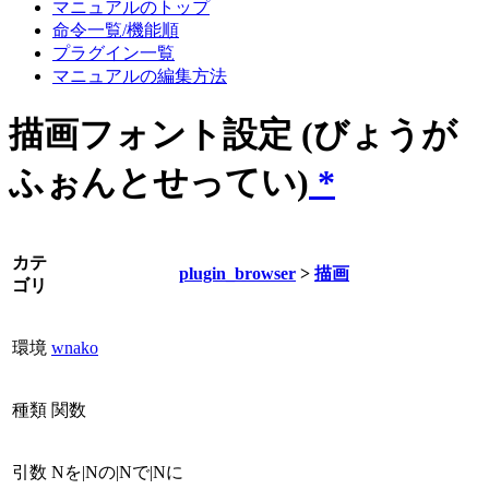
マニュアルのトップ
命令一覧/機能順
プラグイン一覧
マニュアルの編集方法
描画フォント設定 (びょうが
ふぉんとせってい)
*
カテ
plugin_browser
>
描画
ゴリ
環境
wnako
種類
関数
引数
Nを|Nの|Nで|Nに