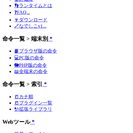
👣ランタイムとは
❓FAQ...
🔽ダウンロード
🔗なでしこv1...
命令一覧 > 端末別
*
📙ブラウザ版の命令
💻PC版の命令
🐘PHP版の命令
📖全端末の命令
命令一覧 > 索引
*
📒カナ順
📒プラグイン一覧
🔌拡張ライブラリ
Webツール
*