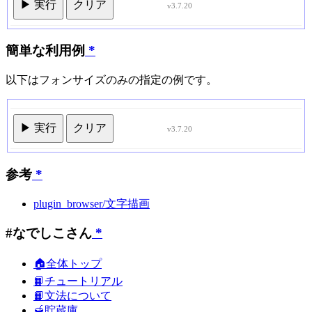
▶ 実行
クリア
v3.7.20
簡単な利用例
*
以下はフォンサイズのみの指定の例です。
▶ 実行
クリア
v3.7.20
参考
*
plugin_browser/文字描画
#なでしこさん
*
🏠全体トップ
📙チュートリアル
📙文法について
🍯貯蔵庫