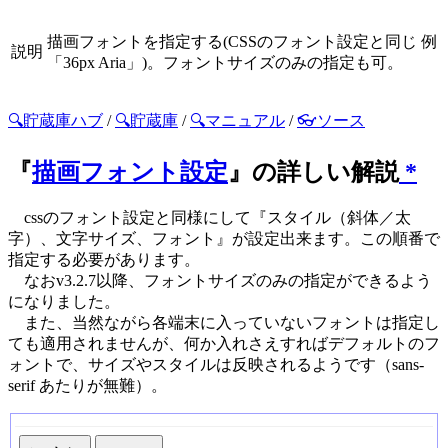
描画フォントを指定する(CSSのフォント設定と同じ 例
説明
「36px Aria」)。フォントサイズのみの指定も可。
🔍貯蔵庫ハブ
/
🔍貯蔵庫
/
🔍マニュアル
/
👓ソース
『
描画フォント設定
』の詳しい解説
*
cssのフォント設定と同様にして『スタイル（斜体／太
字）、文字サイズ、フォント』が設定出来ます。この順番で
指定する必要があります。
なおv3.2.7以降、フォントサイズのみの指定ができるよう
になりました。
また、当然ながら各端末に入っていないフォントは指定し
ても適用されませんが、何か入れさえすればデフォルトのフ
ォントで、サイズやスタイルは反映されるようです（sans-
serif あたりが無難）。