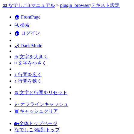
📖 なでしこ3 マニュアル
>
plugin_browser
/
テキスト設定
🏠 FrontPage
🔍 検索
🏠 ログイン
🌙 Dark Mode
⊕ 文字を大きく
⊖ 文字を小さく
↕ 行間を広く
↕ 行間を狭く
⊚ 文字と行間をリセット
📴 オフラインキャッシュ
🗑 キャッシュクリア
🏡全体トップページ
なでしこ3個別トップ