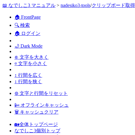
📖 なでしこ3 マニュアル
>
nadesiko3-tools
/
クリップボード取得
🏠 FrontPage
🔍 検索
🏠 ログイン
🌙 Dark Mode
⊕ 文字を大きく
⊖ 文字を小さく
↕ 行間を広く
↕ 行間を狭く
⊚ 文字と行間をリセット
📴 オフラインキャッシュ
🗑 キャッシュクリア
🏡全体トップページ
なでしこ3個別トップ