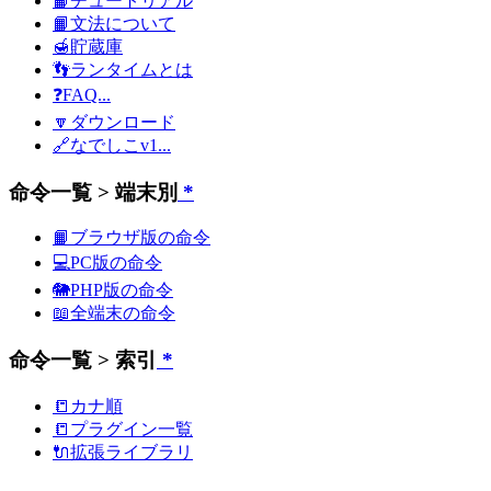
📙チュートリアル
📙文法について
🍯貯蔵庫
👣ランタイムとは
❓FAQ...
🔽ダウンロード
🔗なでしこv1...
命令一覧 > 端末別
*
📙ブラウザ版の命令
💻PC版の命令
🐘PHP版の命令
📖全端末の命令
命令一覧 > 索引
*
📒カナ順
📒プラグイン一覧
🔌拡張ライブラリ