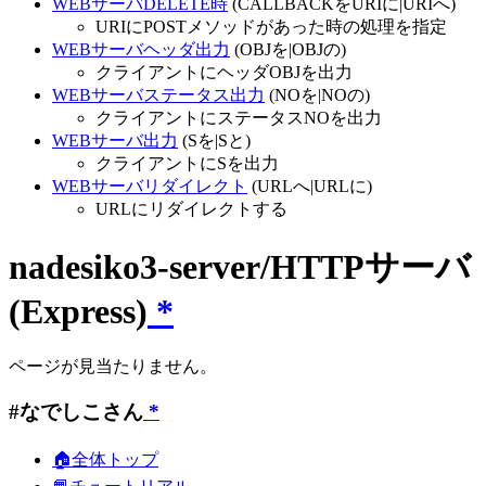
WEBサーバDELETE時
(CALLBACKをURIに|URIへ)
URIにPOSTメソッドがあった時の処理を指定
WEBサーバヘッダ出力
(OBJを|OBJの)
クライアントにヘッダOBJを出力
WEBサーバステータス出力
(NOを|NOの)
クライアントにステータスNOを出力
WEBサーバ出力
(Sを|Sと)
クライアントにSを出力
WEBサーバリダイレクト
(URLへ|URLに)
URLにリダイレクトする
nadesiko3-server/HTTPサーバ
(Express)
*
ページが見当たりません。
#なでしこさん
*
🏠全体トップ