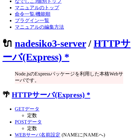
なでしこ3個別トップ
マニュアルのトップ
命令一覧/機能順
プラグイン一覧
マニュアルの編集方法
🔌
nadesiko3-server
/
HTTPサ
ーバ(Express)
*
Node.jsのExpressパッケージを利用した本格Webサ
ーバです。
🌴
HTTPサーバ(Express)
*
GETデータ
定数
POSTデータ
定数
WEBサーバ名前設定
(NAMEに|NAMEへ)