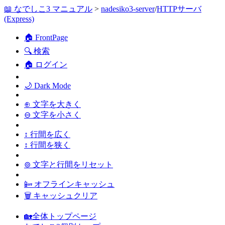
📖 なでしこ3 マニュアル
>
nadesiko3-server
/
HTTPサーバ
(Express)
🏠 FrontPage
🔍 検索
🏠 ログイン
🌙 Dark Mode
⊕ 文字を大きく
⊖ 文字を小さく
↕ 行間を広く
↕ 行間を狭く
⊚ 文字と行間をリセット
📴 オフラインキャッシュ
🗑 キャッシュクリア
🏡全体トップページ