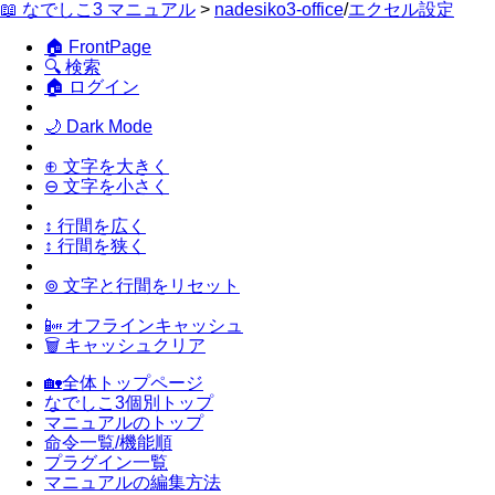
📖 なでしこ3 マニュアル
>
nadesiko3-office
/
エクセル設定
🏠 FrontPage
🔍 検索
🏠 ログイン
🌙 Dark Mode
⊕ 文字を大きく
⊖ 文字を小さく
↕ 行間を広く
↕ 行間を狭く
⊚ 文字と行間をリセット
📴 オフラインキャッシュ
🗑 キャッシュクリア
🏡全体トップページ
なでしこ3個別トップ
マニュアルのトップ
命令一覧/機能順
プラグイン一覧
マニュアルの編集方法