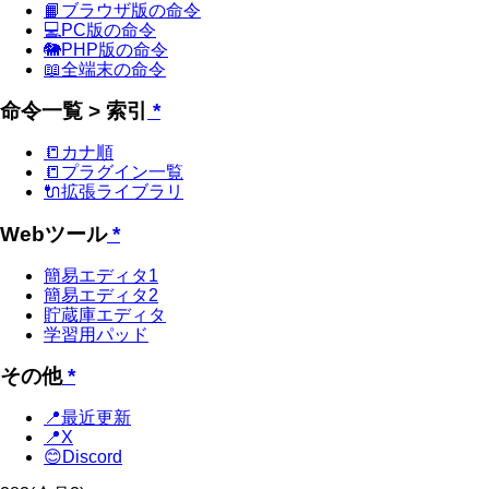
📙ブラウザ版の命令
💻PC版の命令
🐘PHP版の命令
📖全端末の命令
命令一覧 > 索引
*
📒カナ順
📒プラグイン一覧
🔌拡張ライブラリ
Webツール
*
簡易エディタ1
簡易エディタ2
貯蔵庫エディタ
学習用パッド
その他
*
📍最近更新
📍X
😊Discord