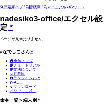
🔍貯蔵庫ハブ
/
🔍貯蔵庫
/
🔍マニュアル
/
👓ソース
nadesiko3-office/エクセル設
定
*
ページが見当たりません。
#なでしこさん
*
🏠全体トップ
📙チュートリアル
📙文法について
🍯貯蔵庫
👣ランタイムとは
❓FAQ...
🔽ダウンロード
🔗なでしこv1...
命令一覧 > 端末別
*