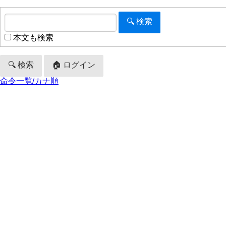
本文も検索
🔍 検索
🏠 ログイン
命令一覧/カナ順