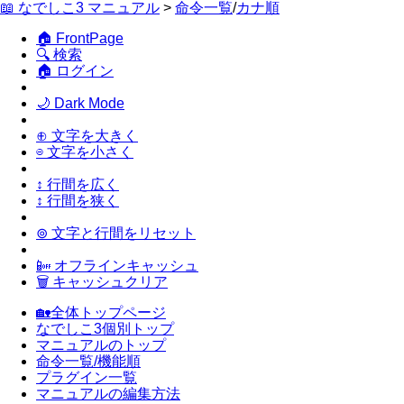
📖 なでしこ3 マニュアル
>
命令一覧
/
カナ順
🏠 FrontPage
🔍 検索
🏠 ログイン
🌙 Dark Mode
⊕ 文字を大きく
⊖ 文字を小さく
↕ 行間を広く
↕ 行間を狭く
⊚ 文字と行間をリセット
📴 オフラインキャッシュ
🗑 キャッシュクリア
🏡全体トップページ
なでしこ3個別トップ
マニュアルのトップ
命令一覧/機能順
プラグイン一覧
マニュアルの編集方法