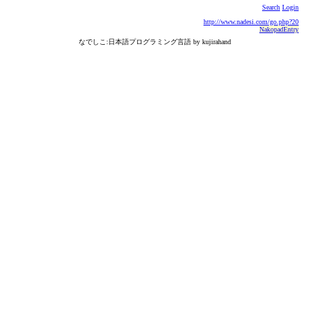
Search
Login
http://www.nadesi.com/go.php?20
NakopadEntry
なでしこ:日本語プログラミング言語 by kujirahand