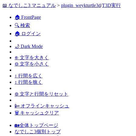
📖 なでしこ3 マニュアル
>
plugin_weykturtle3d
/
T3D実行
🏠 FrontPage
🔍 検索
🏠 ログイン
🌙 Dark Mode
⊕ 文字を大きく
⊖ 文字を小さく
↕ 行間を広く
↕ 行間を狭く
⊚ 文字と行間をリセット
📴 オフラインキャッシュ
🗑 キャッシュクリア
🏡全体トップページ
なでしこ3個別トップ