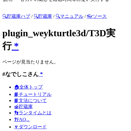
🔍貯蔵庫ハブ
/
🔍貯蔵庫
/
🔍マニュアル
/
👓ソース
plugin_weykturtle3d/T3D実
行
*
ページが見当たりません。
#なでしこさん
*
🏠全体トップ
📙チュートリアル
📙文法について
🍯貯蔵庫
👣ランタイムとは
❓FAQ...
🔽ダウンロード