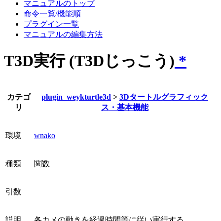
マニュアルのトップ
命令一覧/機能順
プラグイン一覧
マニュアルの編集方法
T3D実行 (T3Dじっこう)
*
カテゴ
plugin_weykturtle3d
>
3Dタートルグラフィック
リ
ス・基本機能
環境
wnako
種類
関数
引数
説明
各カメの動きを経過時間等に従い実行する