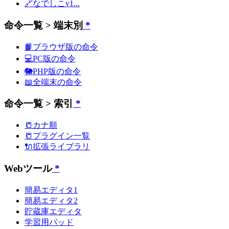
🔗なでしこv1...
命令一覧 > 端末別
*
📙ブラウザ版の命令
💻PC版の命令
🐘PHP版の命令
📖全端末の命令
命令一覧 > 索引
*
📒カナ順
📒プラグイン一覧
🔌拡張ライブラリ
Webツール
*
簡易エディタ1
簡易エディタ2
貯蔵庫エディタ
学習用パッド