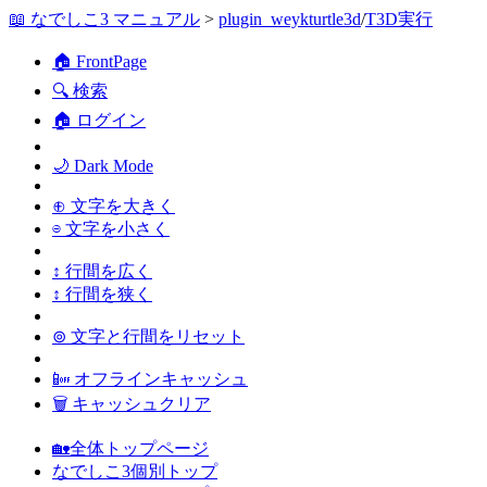
📖 なでしこ3 マニュアル
>
plugin_weykturtle3d
/
T3D実行
🏠 FrontPage
🔍 検索
🏠 ログイン
🌙 Dark Mode
⊕ 文字を大きく
⊖ 文字を小さく
↕ 行間を広く
↕ 行間を狭く
⊚ 文字と行間をリセット
📴 オフラインキャッシュ
🗑 キャッシュクリア
🏡全体トップページ
なでしこ3個別トップ