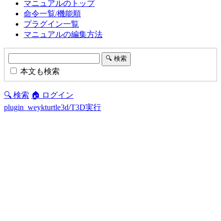
マニュアルのトップ
命令一覧/機能順
プラグイン一覧
マニュアルの編集方法
本文も検索
🔍 検索
🏠 ログイン
plugin_weykturtle3d/T3D実行