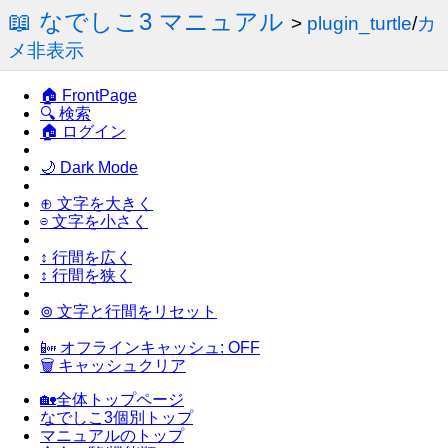
📖 なでしこ3 マニュアル
>
plugin_turtle
/
カ
メ非表示
🏠 FrontPage
🔍 検索
🏠 ログイン
🌙 Dark Mode
⊕ 文字を大きく
⊖ 文字を小さく
↕ 行間を広く
↕ 行間を狭く
⊚ 文字と行間をリセット
📴 オフラインキャッシュ: OFF
🗑 キャッシュクリア
🏡全体トップページ
なでしこ3個別トップ
マニュアルのトップ