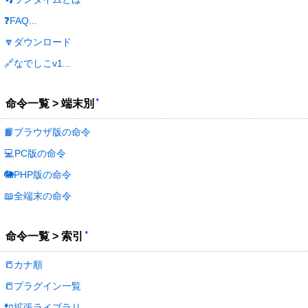
❓FAQ...
🔽ダウンロード
🔗なでしこv1...
*
命令一覧 > 端末別
📙ブラウザ版の命令
💻PC版の命令
🐘PHP版の命令
📖全端末の命令
*
命令一覧 > 索引
📒カナ順
📒プラグイン一覧
🔌拡張ライブラリ