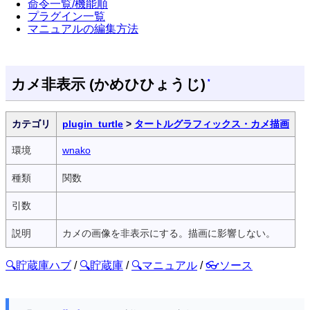
命令一覧/機能順
プラグイン一覧
マニュアルの編集方法
カメ非表示 (かめひひょうじ)
*
カテゴリ
plugin_turtle
>
タートルグラフィックス・カメ描画
環境
wnako
種類
関数
引数
説明
カメの画像を非表示にする。描画に影響しない。
🔍貯蔵庫ハブ
/
🔍貯蔵庫
/
🔍マニュアル
/
👓ソース