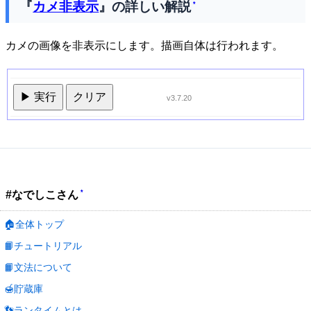
『
カメ非表示
』の詳しい解説
*
カメの画像を非表示にします。描画自体は行われます。
▶ 実行
クリア
v3.7.20
*
#なでしこさん
🏠全体トップ
📙チュートリアル
📙文法について
🍯貯蔵庫
👣ランタイムとは