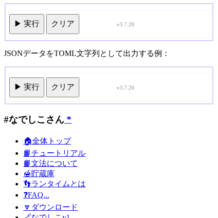
▶ 実行
クリア
v3.7.20
JSONデータをTOML文字列として出力する例：
▶ 実行
クリア
v3.7.20
#なでしこさん
*
🏠全体トップ
📙チュートリアル
📙文法について
🍯貯蔵庫
👣ランタイムとは
❓FAQ...
🔽ダウンロード
🔗なでしこv1...