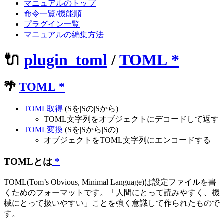
マニュアルのトップ
命令一覧/機能順
プラグイン一覧
マニュアルの編集方法
🔌
plugin_toml
/
TOML
*
🌴
TOML
*
TOML取得
(Sを|Sの|Sから)
TOML文字列をオブジェクトにデコードして返す
TOML変換
(Sを|Sから|Sの)
オブジェクトをTOML文字列にエンコードする
TOMLとは
*
TOML(Tom’s Obvious, Minimal Language)は設定ファイルを書
くためのフォーマットです。「人間にとって読みやすく、機
械にとって扱いやすい」ことを強く意識して作られたもので
す。