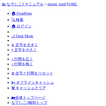
📖 なでしこ3 マニュアル
>
plugin_toml
/
TOML
🏠 FrontPage
🔍 検索
🏠 ログイン
🌙 Dark Mode
⊕ 文字を大きく
⊖ 文字を小さく
↕ 行間を広く
↕ 行間を狭く
⊚ 文字と行間をリセット
📴 オフラインキャッシュ
🗑 キャッシュクリア
🏡全体トップページ
なでしこ3個別トップ