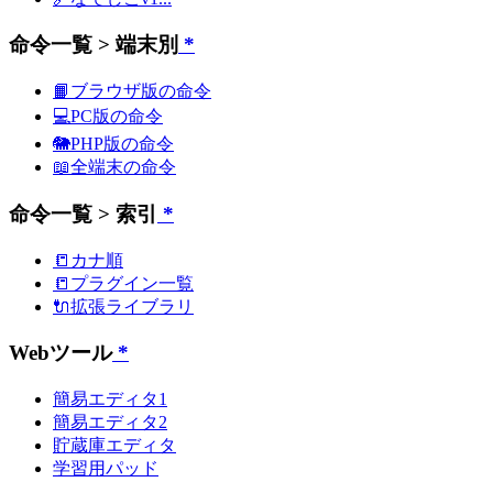
命令一覧 > 端末別
*
📙ブラウザ版の命令
💻PC版の命令
🐘PHP版の命令
📖全端末の命令
命令一覧 > 索引
*
📒カナ順
📒プラグイン一覧
🔌拡張ライブラリ
Webツール
*
簡易エディタ1
簡易エディタ2
貯蔵庫エディタ
学習用パッド