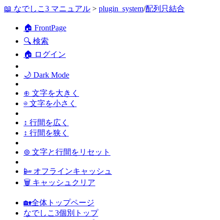
📖 なでしこ3 マニュアル
>
plugin_system
/
配列只結合
🏠 FrontPage
🔍 検索
🏠 ログイン
🌙 Dark Mode
⊕ 文字を大きく
⊖ 文字を小さく
↕ 行間を広く
↕ 行間を狭く
⊚ 文字と行間をリセット
📴 オフラインキャッシュ
🗑 キャッシュクリア
🏡全体トップページ
なでしこ3個別トップ