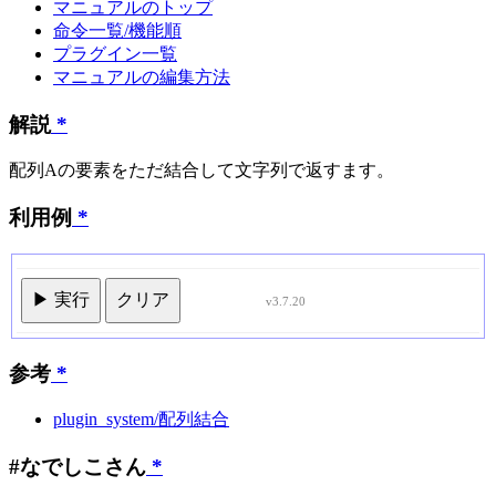
マニュアルのトップ
命令一覧/機能順
プラグイン一覧
マニュアルの編集方法
解説
*
配列Aの要素をただ結合して文字列で返すます。
利用例
*
▶ 実行
クリア
v3.7.20
参考
*
plugin_system/配列結合
#なでしこさん
*