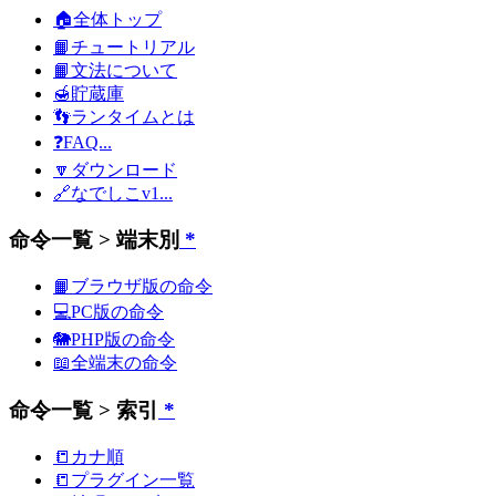
🏠全体トップ
📙チュートリアル
📙文法について
🍯貯蔵庫
👣ランタイムとは
❓FAQ...
🔽ダウンロード
🔗なでしこv1...
命令一覧 > 端末別
*
📙ブラウザ版の命令
💻PC版の命令
🐘PHP版の命令
📖全端末の命令
命令一覧 > 索引
*
📒カナ順
📒プラグイン一覧