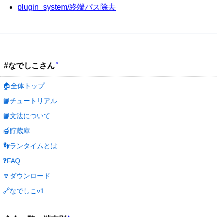
plugin_system/終端パス除去
*
#なでしこさん
🏠全体トップ
📙チュートリアル
📙文法について
🍯貯蔵庫
👣ランタイムとは
❓FAQ...
🔽ダウンロード
🔗なでしこv1...