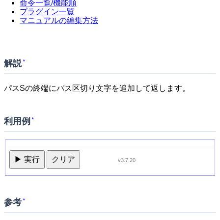
命令一覧/機能順
プラグイン一覧
マニュアルの編集方法
解説
*
パスSの終端にパス区切り文字を追加して返します。
利用例
*
▶ 実行
クリア
v3.7.20
参考
*