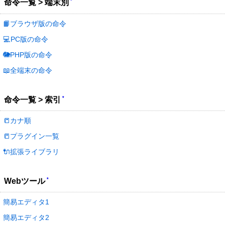
*
命令一覧 > 端末別
📙ブラウザ版の命令
💻PC版の命令
🐘PHP版の命令
📖全端末の命令
*
命令一覧 > 索引
📒カナ順
📒プラグイン一覧
🔌拡張ライブラリ
*
Webツール
簡易エディタ1
簡易エディタ2