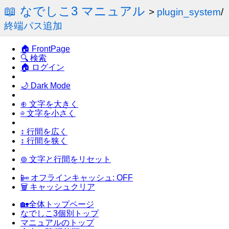
📖 なでしこ3 マニュアル
>
plugin_system
/
終端パス追加
🏠 FrontPage
🔍 検索
🏠 ログイン
🌙 Dark Mode
⊕ 文字を大きく
⊖ 文字を小さく
↕ 行間を広く
↕ 行間を狭く
⊚ 文字と行間をリセット
📴 オフラインキャッシュ: OFF
🗑 キャッシュクリア
🏡全体トップページ
なでしこ3個別トップ
マニュアルのトップ