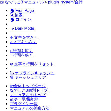
📖 なでしこ3 マニュアル
>
plugin_system
/
合計
🏠 FrontPage
🔍 検索
🏠 ログイン
🌙 Dark Mode
⊕ 文字を大きく
⊖ 文字を小さく
↕ 行間を広く
↕ 行間を狭く
⊚ 文字と行間をリセット
📴 オフラインキャッシュ
🗑 キャッシュクリア
🏡全体トップページ
なでしこ3個別トップ
マニュアルのトップ
命令一覧/機能順
プラグイン一覧
マニュアルの編集方法