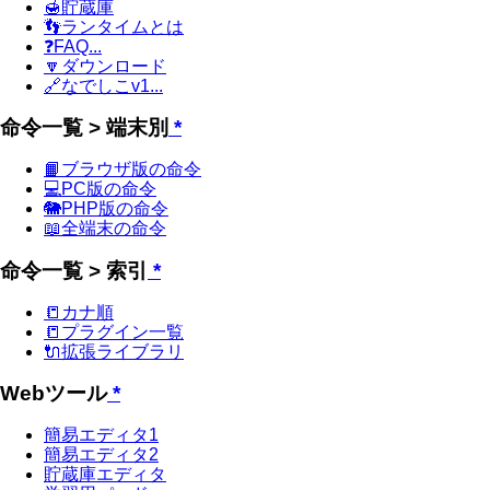
🍯貯蔵庫
👣ランタイムとは
❓FAQ...
🔽ダウンロード
🔗なでしこv1...
命令一覧 > 端末別
*
📙ブラウザ版の命令
💻PC版の命令
🐘PHP版の命令
📖全端末の命令
命令一覧 > 索引
*
📒カナ順
📒プラグイン一覧
🔌拡張ライブラリ
Webツール
*
簡易エディタ1
簡易エディタ2
貯蔵庫エディタ