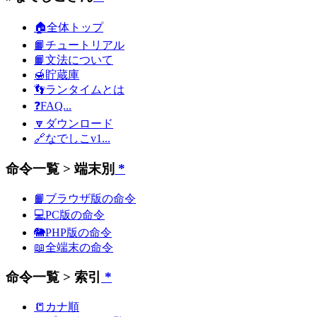
🏠全体トップ
📙チュートリアル
📙文法について
🍯貯蔵庫
👣ランタイムとは
❓FAQ...
🔽ダウンロード
🔗なでしこv1...
命令一覧 > 端末別
*
📙ブラウザ版の命令
💻PC版の命令
🐘PHP版の命令
📖全端末の命令
命令一覧 > 索引
*
📒カナ順