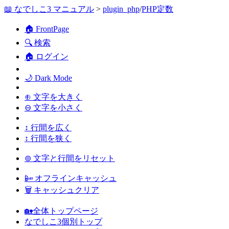
📖 なでしこ3 マニュアル
>
plugin_php
/
PHP定数
🏠 FrontPage
🔍 検索
🏠 ログイン
🌙 Dark Mode
⊕ 文字を大きく
⊖ 文字を小さく
↕ 行間を広く
↕ 行間を狭く
⊚ 文字と行間をリセット
📴 オフラインキャッシュ
🗑 キャッシュクリア
🏡全体トップページ
なでしこ3個別トップ