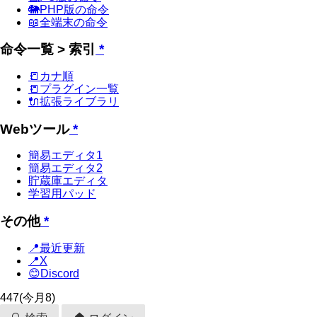
🐘PHP版の命令
📖全端末の命令
命令一覧 > 索引
*
📒カナ順
📒プラグイン一覧
🔌拡張ライブラリ
Webツール
*
簡易エディタ1
簡易エディタ2
貯蔵庫エディタ
学習用パッド
その他
*
📍最近更新
📍X
😊Discord
447
(今月8)