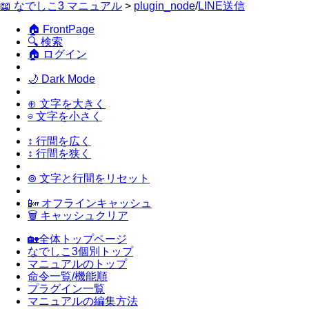
📖 なでしこ3 マニュアル
>
plugin_node
/
LINE送信
🏠 FrontPage
🔍 検索
🏠 ログイン
🌙 Dark Mode
⊕ 文字を大きく
⊖ 文字を小さく
↕ 行間を広く
↕ 行間を狭く
⊚ 文字と行間をリセット
📴 オフラインキャッシュ
🗑 キャッシュクリア
🏡全体トップページ
なでしこ3個別トップ
マニュアルのトップ
命令一覧/機能順
プラグイン一覧
マニュアルの編集方法