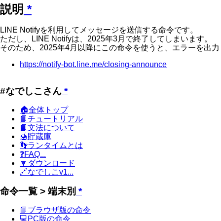
説明
*
LINE Notifyを利用してメッセージを送信する命令です。
ただし、LINE Notifyは、2025年3月で終了してしまいます。
そのため、2025年4月以降にこの命令を使うと、エラーを出
https://notify-bot.line.me/closing-announce
#なでしこさん
*
🏠全体トップ
📙チュートリアル
📙文法について
🍯貯蔵庫
👣ランタイムとは
❓FAQ...
🔽ダウンロード
🔗なでしこv1...
命令一覧 > 端末別
*
📙ブラウザ版の命令
💻PC版の命令