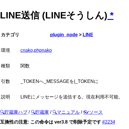
LINE送信 (LINEそうしん)
*
カテゴリ
plugin_node
>
LINE
環境
cnako
,
phpnako
種類
関数
引数
_TOKENへ_MESSAGEを|_TOKENに
説明
LINEにメッセージを送信する。現在利用不可能。
🔍貯蔵庫ハブ
/
🔍貯蔵庫
/
🔍マニュアル
/
👓ソース
互換性の注意: この命令は ver3.8 で削除予定です
#2234