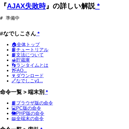
『
AJAX失敗時
』の詳しい解説
*
#なでしこさん
*
🏠全体トップ
📙チュートリアル
📙文法について
🍯貯蔵庫
👣ランタイムとは
❓FAQ...
🔽ダウンロード
🔗なでしこv1...
命令一覧 > 端末別
*
📙ブラウザ版の命令
💻PC版の命令
🐘PHP版の命令
📖全端末の命令