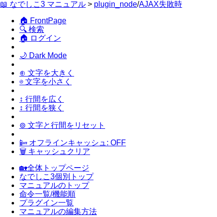
📖 なでしこ3 マニュアル
>
plugin_node
/
AJAX失敗時
🏠 FrontPage
🔍 検索
🏠 ログイン
🌙 Dark Mode
⊕ 文字を大きく
⊖ 文字を小さく
↕ 行間を広く
↕ 行間を狭く
⊚ 文字と行間をリセット
📴 オフラインキャッシュ: OFF
🗑 キャッシュクリア
🏡全体トップページ
なでしこ3個別トップ
マニュアルのトップ
命令一覧/機能順
プラグイン一覧
マニュアルの編集方法