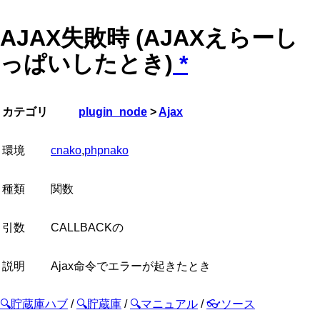
AJAX失敗時 (AJAXえらーし
っぱいしたとき)
*
カテゴリ
plugin_node
>
Ajax
環境
cnako
,
phpnako
種類
関数
引数
CALLBACKの
説明
Ajax命令でエラーが起きたとき
🔍貯蔵庫ハブ
/
🔍貯蔵庫
/
🔍マニュアル
/
👓ソース