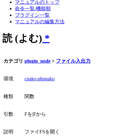
マニュアルのトップ
命令一覧/機能順
プラグイン一覧
マニュアルの編集方法
読 (よむ)
*
カテゴリ
plugin_node
>
ファイル入出力
環境
cnako
,
phpnako
種類
関数
引数
Fを|Fから
説明
ファイFSを開く