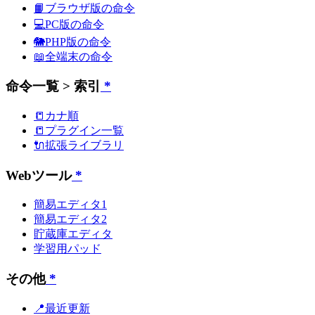
📙ブラウザ版の命令
💻PC版の命令
🐘PHP版の命令
📖全端末の命令
命令一覧 > 索引
*
📒カナ順
📒プラグイン一覧
🔌拡張ライブラリ
Webツール
*
簡易エディタ1
簡易エディタ2
貯蔵庫エディタ
学習用パッド
その他
*
📍最近更新