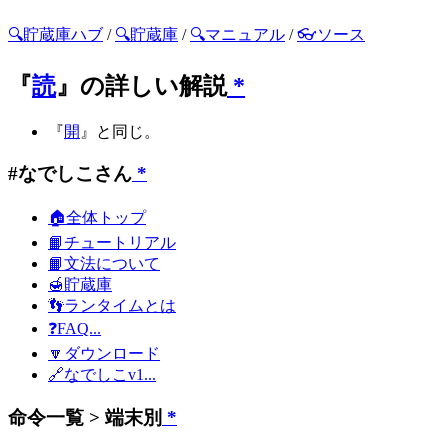
🔍貯蔵庫ハブ
/
🔍貯蔵庫
/
🔍マニュアル
/
👓ソース
『
読
』の詳しい解説
*
『
開
』と同じ。
#なでしこさん
*
🏠全体トップ
📙チュートリアル
📙文法について
🍯貯蔵庫
👣ランタイムとは
❓FAQ...
🔽ダウンロード
🔗なでしこv1...
命令一覧 > 端末別
*