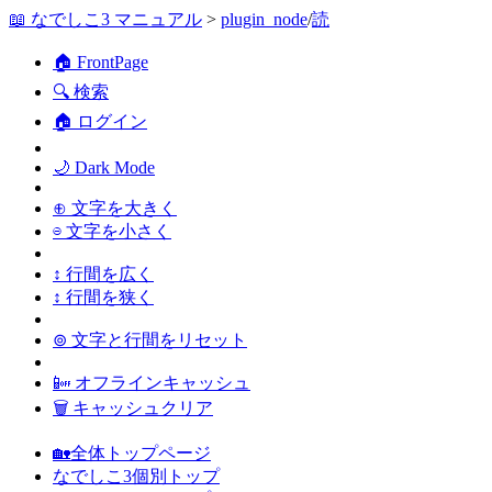
📖 なでしこ3 マニュアル
>
plugin_node
/
読
🏠 FrontPage
🔍 検索
🏠 ログイン
🌙 Dark Mode
⊕ 文字を大きく
⊖ 文字を小さく
↕ 行間を広く
↕ 行間を狭く
⊚ 文字と行間をリセット
📴 オフラインキャッシュ
🗑 キャッシュクリア
🏡全体トップページ
なでしこ3個別トップ