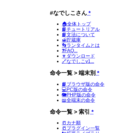
#なでしこさん
*
🏠全体トップ
📙チュートリアル
📙文法について
🍯貯蔵庫
👣ランタイムとは
❓FAQ...
🔽ダウンロード
🔗なでしこv1...
命令一覧 > 端末別
*
📙ブラウザ版の命令
💻PC版の命令
🐘PHP版の命令
📖全端末の命令
命令一覧 > 索引
*
📒カナ順
📒プラグイン一覧