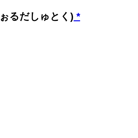
ふぉるだしゅとく)
*