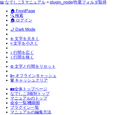
📖 なでしこ3 マニュアル
>
plugin_node
/
作業フォルダ取得
🏠 FrontPage
🔍 検索
🏠 ログイン
🌙 Dark Mode
⊕ 文字を大きく
⊖ 文字を小さく
↕ 行間を広く
↕ 行間を狭く
⊚ 文字と行間をリセット
📴 オフラインキャッシュ
🗑 キャッシュクリア
🏡全体トップページ
なでしこ3個別トップ
マニュアルのトップ
命令一覧/機能順
プラグイン一覧
マニュアルの編集方法