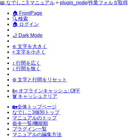
📖 なでしこ3 マニュアル
>
plugin_node
/
作業フォルダ取得
🏠 FrontPage
🔍 検索
🏠 ログイン
🌙 Dark Mode
⊕ 文字を大きく
⊖ 文字を小さく
↕ 行間を広く
↕ 行間を狭く
⊚ 文字と行間をリセット
📴 オフラインキャッシュ: OFF
🗑 キャッシュクリア
🏡全体トップページ
なでしこ3個別トップ
マニュアルのトップ
命令一覧/機能順
プラグイン一覧
マニュアルの編集方法