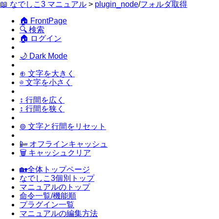
📖 なでしこ3 マニュアル
>
plugin_node
/
フォルダ取得
🏠 FrontPage
🔍 検索
🏠 ログイン
🌙 Dark Mode
⊕ 文字を大きく
⊖ 文字を小さく
↕ 行間を広く
↕ 行間を狭く
⊚ 文字と行間をリセット
📴 オフラインキャッシュ
🗑 キャッシュクリア
🏡全体トップページ
なでしこ3個別トップ
マニュアルのトップ
命令一覧/機能順
プラグイン一覧
マニュアルの編集方法