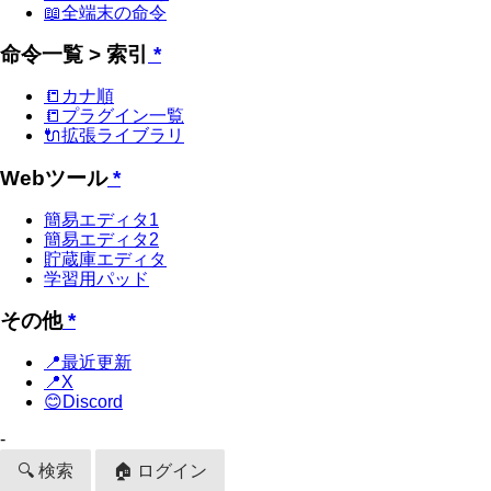
📖全端末の命令
命令一覧 > 索引
*
📒カナ順
📒プラグイン一覧
🔌拡張ライブラリ
Webツール
*
簡易エディタ1
簡易エディタ2
貯蔵庫エディタ
学習用パッド
その他
*
📍最近更新
📍X
😊Discord
-
🔍 検索
🏠 ログイン