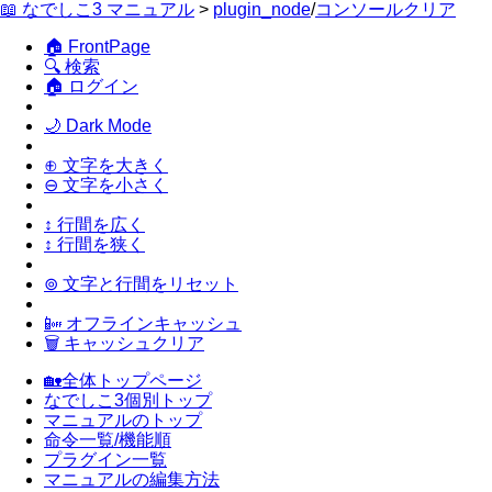
📖 なでしこ3 マニュアル
>
plugin_node
/
コンソールクリア
🏠 FrontPage
🔍 検索
🏠 ログイン
🌙 Dark Mode
⊕ 文字を大きく
⊖ 文字を小さく
↕ 行間を広く
↕ 行間を狭く
⊚ 文字と行間をリセット
📴 オフラインキャッシュ
🗑 キャッシュクリア
🏡全体トップページ
なでしこ3個別トップ
マニュアルのトップ
命令一覧/機能順
プラグイン一覧
マニュアルの編集方法