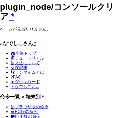
plugin_node/コンソールクリ
ア
*
ページが見当たりません。
#なでしこさん
*
🏠全体トップ
📙チュートリアル
📙文法について
🍯貯蔵庫
👣ランタイムとは
❓FAQ...
🔽ダウンロード
🔗なでしこv1...
命令一覧 > 端末別
*
📙ブラウザ版の命令
💻PC版の命令
🐘PHP版の命令