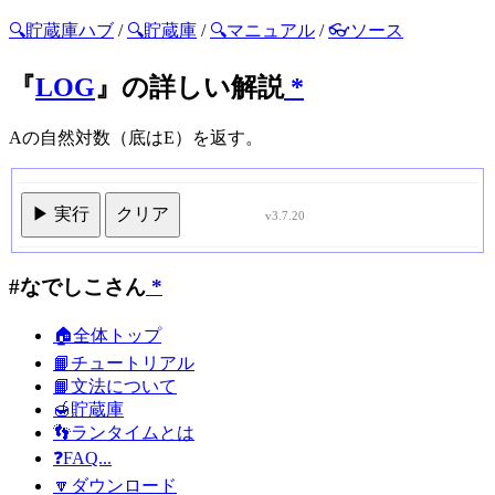
🔍貯蔵庫ハブ
/
🔍貯蔵庫
/
🔍マニュアル
/
👓ソース
『
LOG
』の詳しい解説
*
Aの自然対数（底はE）を返す。
▶ 実行
クリア
v3.7.20
#なでしこさん
*
🏠全体トップ
📙チュートリアル
📙文法について
🍯貯蔵庫
👣ランタイムとは
❓FAQ...
🔽ダウンロード