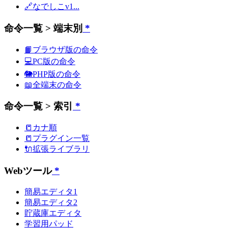
🔗なでしこv1...
命令一覧 > 端末別
*
📙ブラウザ版の命令
💻PC版の命令
🐘PHP版の命令
📖全端末の命令
命令一覧 > 索引
*
📒カナ順
📒プラグイン一覧
🔌拡張ライブラリ
Webツール
*
簡易エディタ1
簡易エディタ2
貯蔵庫エディタ
学習用パッド