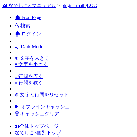
📖 なでしこ3 マニュアル
>
plugin_math
/
LOG
🏠 FrontPage
🔍 検索
🏠 ログイン
🌙 Dark Mode
⊕ 文字を大きく
⊖ 文字を小さく
↕ 行間を広く
↕ 行間を狭く
⊚ 文字と行間をリセット
📴 オフラインキャッシュ
🗑 キャッシュクリア
🏡全体トップページ
なでしこ3個別トップ