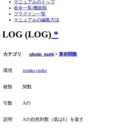
マニュアルのトップ
命令一覧/機能順
プラグイン一覧
マニュアルの編集方法
LOG (LOG)
*
カテゴリ
plugin_math
>
算術関数
環境
wnako
,
cnako
種類
関数
引数
Aの
説明
Aの自然対数（底はE）を返す