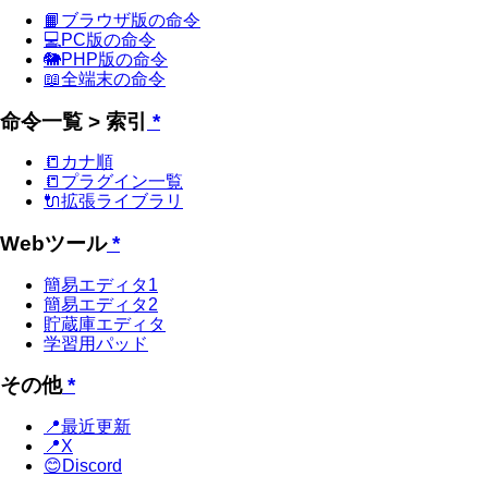
📙ブラウザ版の命令
💻PC版の命令
🐘PHP版の命令
📖全端末の命令
命令一覧 > 索引
*
📒カナ順
📒プラグイン一覧
🔌拡張ライブラリ
Webツール
*
簡易エディタ1
簡易エディタ2
貯蔵庫エディタ
学習用パッド
その他
*
📍最近更新
📍X
😊Discord