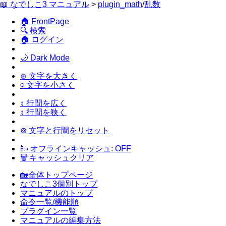
📖 なでしこ3 マニュアル
>
plugin_math
/
乱数
🏠 FrontPage
🔍 検索
🏠 ログイン
🌙 Dark Mode
⊕ 文字を大きく
⊖ 文字を小さく
↕ 行間を広く
↕ 行間を狭く
⊚ 文字と行間をリセット
📴 オフラインキャッシュ: OFF
🗑 キャッシュクリア
🏡全体トップページ
なでしこ3個別トップ
マニュアルのトップ
命令一覧/機能順
プラグイン一覧
マニュアルの編集方法