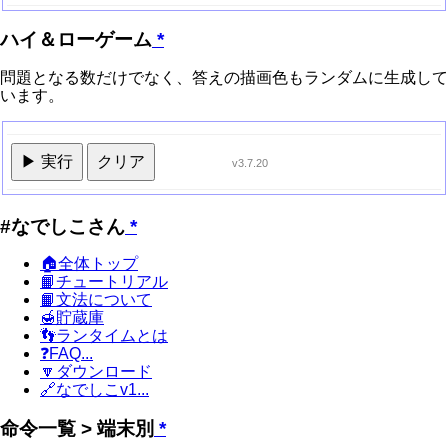
ハイ＆ローゲーム
*
問題となる数だけでなく、答えの描画色もランダムに生成して
います。
▶ 実行
クリア
v3.7.20
#なでしこさん
*
🏠全体トップ
📙チュートリアル
📙文法について
🍯貯蔵庫
👣ランタイムとは
❓FAQ...
🔽ダウンロード
🔗なでしこv1...
命令一覧 > 端末別
*