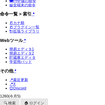
🐘PHP版の命令
📖全端末の命令
命令一覧 > 索引
*
📒カナ順
📒プラグイン一覧
🔌拡張ライブラリ
Webツール
*
簡易エディタ1
簡易エディタ2
貯蔵庫エディタ
学習用パッド
その他
*
📍最近更新
📍X
😊Discord
1260
(今月5)
🔍 検索
🏠 ログイン