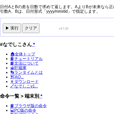
日付AとBの差を日数で求めて返します。AよりBが未来なら
引数A、Bは、日付形式「yyyy/mm/dd」で指定します。
▶ 実行
クリア
v3.7.20
#なでしこさん
*
🏠全体トップ
📙チュートリアル
📙文法について
🍯貯蔵庫
👣ランタイムとは
❓FAQ...
🔽ダウンロード
🔗なでしこv1...
命令一覧 > 端末別
*
📙ブラウザ版の命令
💻PC版の命令