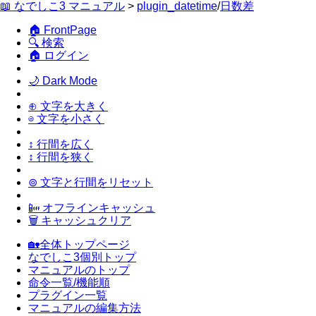
📖 なでしこ3 マニュアル
>
plugin_datetime
/
日数差
🏠 FrontPage
🔍 検索
🏠 ログイン
🌙 Dark Mode
⊕ 文字を大きく
⊖ 文字を小さく
↕ 行間を広く
↕ 行間を狭く
⊚ 文字と行間をリセット
📴 オフラインキャッシュ
🗑 キャッシュクリア
🏡全体トップページ
なでしこ3個別トップ
マニュアルのトップ
命令一覧/機能順
プラグイン一覧
マニュアルの編集方法