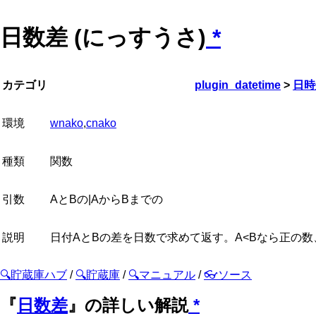
日数差 (にっすうさ)
*
カテゴリ
plugin_datetime
>
日時
環境
wnako
,
cnako
種類
関数
引数
AとBの|AからBまでの
説明
日付AとBの差を日数で求めて返す。A<Bなら正の
🔍貯蔵庫ハブ
/
🔍貯蔵庫
/
🔍マニュアル
/
👓ソース
『
日数差
』の詳しい解説
*