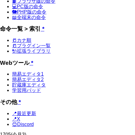
📙ブラウザ版の命令
💻PC版の命令
🐘PHP版の命令
📖全端末の命令
命令一覧 > 索引
*
📒カナ順
📒プラグイン一覧
🔌拡張ライブラリ
Webツール
*
簡易エディタ1
簡易エディタ2
貯蔵庫エディタ
学習用パッド
その他
*
📍最近更新
📍X
😊Discord
1705
(今月3)