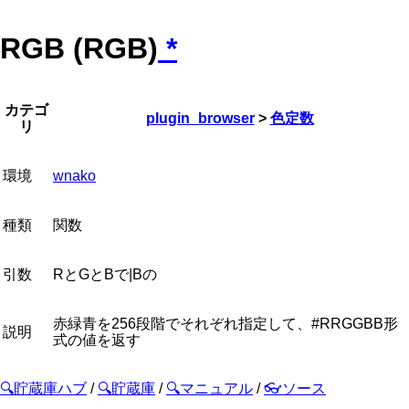
RGB (RGB)
*
カテゴ
plugin_browser
>
色定数
リ
環境
wnako
種類
関数
引数
RとGとBで|Bの
赤緑青を256段階でそれぞれ指定して、#RRGGBB形
説明
式の値を返す
🔍貯蔵庫ハブ
/
🔍貯蔵庫
/
🔍マニュアル
/
👓ソース