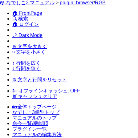
📖 なでしこ3 マニュアル
>
plugin_browser
/
RGB
🏠 FrontPage
🔍 検索
🏠 ログイン
🌙 Dark Mode
⊕ 文字を大きく
⊖ 文字を小さく
↕ 行間を広く
↕ 行間を狭く
⊚ 文字と行間をリセット
📴 オフラインキャッシュ: OFF
🗑 キャッシュクリア
🏡全体トップページ
なでしこ3個別トップ
マニュアルのトップ
命令一覧/機能順
プラグイン一覧
マニュアルの編集方法