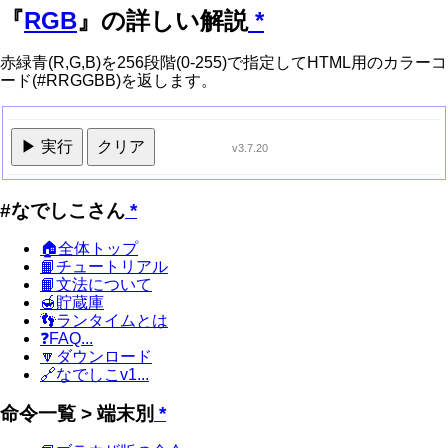
『
RGB
』の詳しい解説
*
赤緑青(R,G,B)を256段階(0-255)で指定してHTML用のカラーコ
ード(#RRGGBB)を返します。
▶ 実行
クリア
v3.7.20
#なでしこさん
*
🏠全体トップ
📙チュートリアル
📙文法について
🍯貯蔵庫
👣ランタイムとは
❓FAQ...
🔽ダウンロード
🔗なでしこv1...
命令一覧 > 端末別
*