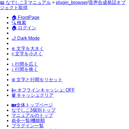
📖 なでしこ3 マニュアル
>
plugin_browser
/
音声合成発話オブ
ジェクト取得
🏠 FrontPage
🔍 検索
🏠 ログイン
🌙 Dark Mode
⊕ 文字を大きく
⊖ 文字を小さく
↕ 行間を広く
↕ 行間を狭く
⊚ 文字と行間をリセット
📴 オフラインキャッシュ: OFF
🗑 キャッシュクリア
🏡全体トップページ
なでしこ3個別トップ
マニュアルのトップ
命令一覧/機能順
プラグイン一覧