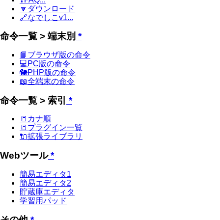
🔽ダウンロード
🔗なでしこv1...
命令一覧 > 端末別
*
📙ブラウザ版の命令
💻PC版の命令
🐘PHP版の命令
📖全端末の命令
命令一覧 > 索引
*
📒カナ順
📒プラグイン一覧
🔌拡張ライブラリ
Webツール
*
簡易エディタ1
簡易エディタ2
貯蔵庫エディタ
学習用パッド
その他
*