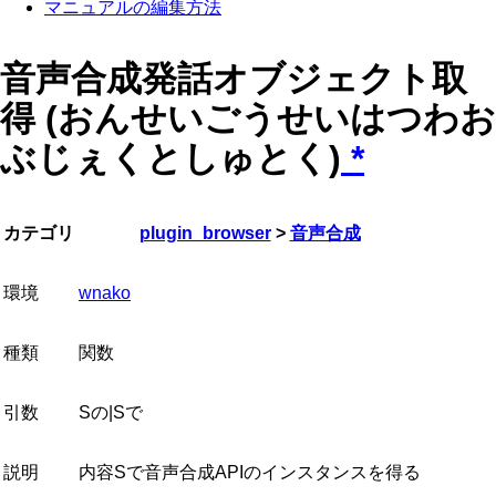
マニュアルの編集方法
音声合成発話オブジェクト取
得 (おんせいごうせいはつわお
ぶじぇくとしゅとく)
*
カテゴリ
plugin_browser
>
音声合成
環境
wnako
種類
関数
引数
Sの|Sで
説明
内容Sで音声合成APIのインスタンスを得る