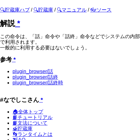
🔍貯蔵庫ハブ
/
🔍貯蔵庫
/
🔍マニュアル
/
👓ソース
解説
*
この命令は、「話」命令や「話終」命令などでシステムの内部
で利用されます。
一般的に利用する必要はないでしょう。
参考
*
plugin_browser/話
plugin_browser/話終
plugin_browser/話終時
#なでしこさん
*
🏠全体トップ
📙チュートリアル
📙文法について
🍯貯蔵庫
👣ランタイムとは
❓FAQ...