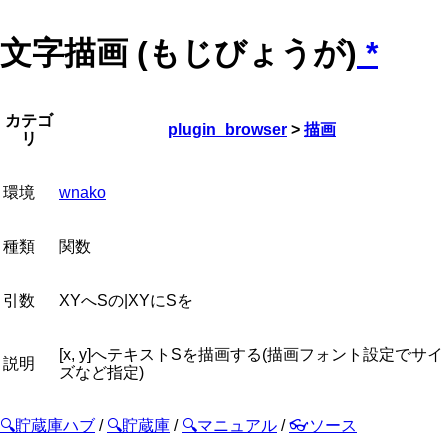
文字描画 (もじびょうが)
*
カテゴ
plugin_browser
>
描画
リ
環境
wnako
種類
関数
引数
XYへSの|XYにSを
[x, y]へテキストSを描画する(描画フォント設定でサイ
説明
ズなど指定)
🔍貯蔵庫ハブ
/
🔍貯蔵庫
/
🔍マニュアル
/
👓ソース