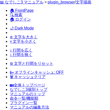
📖 なでしこ3 マニュアル
>
plugin_browser
/
文字描画
🏠 FrontPage
🔍 検索
🏠 ログイン
🌙 Dark Mode
⊕ 文字を大きく
⊖ 文字を小さく
↕ 行間を広く
↕ 行間を狭く
⊚ 文字と行間をリセット
📴 オフラインキャッシュ: OFF
🗑 キャッシュクリア
🏡全体トップページ
なでしこ3個別トップ
マニュアルのトップ
命令一覧/機能順
プラグイン一覧
マニュアルの編集方法