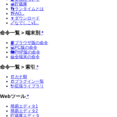
🍯貯蔵庫
👣ランタイムとは
❓FAQ...
🔽ダウンロード
🔗なでしこv1...
命令一覧 > 端末別
*
📙ブラウザ版の命令
💻PC版の命令
🐘PHP版の命令
📖全端末の命令
命令一覧 > 索引
*
📒カナ順
📒プラグイン一覧
🔌拡張ライブラリ
Webツール
*
簡易エディタ1
簡易エディタ2
貯蔵庫エディタ