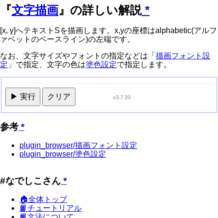
『
文字描画
』の詳しい解説
*
[x, y]へテキストSを描画します。x,yの座標はalphabetic(アルフ
ァベットのベースライン)の左端です。
なお、文字サイズやフォントの指定などは「
描画フォント設
定
」で指定、文字の色は
塗色設定
で指定します。
▶ 実行
クリア
v3.7.20
参考
*
plugin_browser/描画フォント設定
plugin_browser/塗色設定
#なでしこさん
*
🏠全体トップ
📙チュートリアル
📙文法について