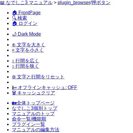
📖 なでしこ3 マニュアル
>
plugin_browser
/
押ボタン
🏠 FrontPage
🔍 検索
🏠 ログイン
🌙 Dark Mode
⊕ 文字を大きく
⊖ 文字を小さく
↕ 行間を広く
↕ 行間を狭く
⊚ 文字と行間をリセット
📴 オフラインキャッシュ: OFF
🗑 キャッシュクリア
🏡全体トップページ
なでしこ3個別トップ
マニュアルのトップ
命令一覧/機能順
プラグイン一覧
マニュアルの編集方法