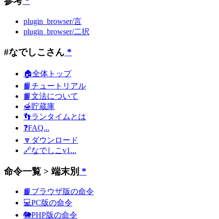
参考
*
plugin_browser/言
plugin_browser/二択
#なでしこさん
*
🏠全体トップ
📙チュートリアル
📙文法について
🍯貯蔵庫
👣ランタイムとは
❓FAQ...
🔽ダウンロード
🔗なでしこv1...
命令一覧 > 端末別
*
📙ブラウザ版の命令
💻PC版の命令
🐘PHP版の命令