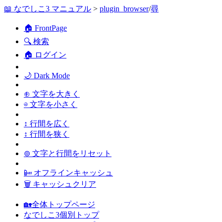
📖 なでしこ3 マニュアル
>
plugin_browser
/
尋
🏠 FrontPage
🔍 検索
🏠 ログイン
🌙 Dark Mode
⊕ 文字を大きく
⊖ 文字を小さく
↕ 行間を広く
↕ 行間を狭く
⊚ 文字と行間をリセット
📴 オフラインキャッシュ
🗑 キャッシュクリア
🏡全体トップページ
なでしこ3個別トップ