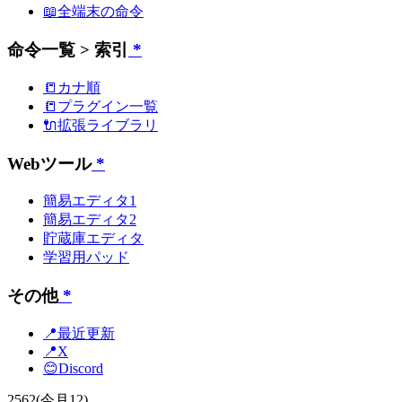
📖全端末の命令
命令一覧 > 索引
*
📒カナ順
📒プラグイン一覧
🔌拡張ライブラリ
Webツール
*
簡易エディタ1
簡易エディタ2
貯蔵庫エディタ
学習用パッド
その他
*
📍最近更新
📍X
😊Discord
2562
(今月12)