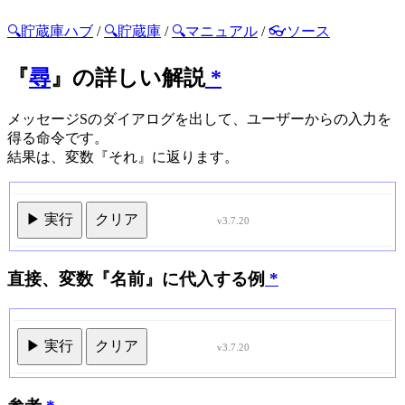
🔍貯蔵庫ハブ
/
🔍貯蔵庫
/
🔍マニュアル
/
👓ソース
『
尋
』の詳しい解説
*
メッセージSのダイアログを出して、ユーザーからの入力を
得る命令です。
結果は、変数『それ』に返ります。
▶ 実行
クリア
v3.7.20
直接、変数『名前』に代入する例
*
▶ 実行
クリア
v3.7.20