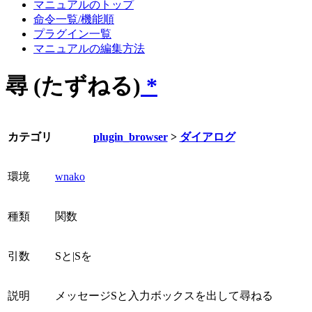
マニュアルのトップ
命令一覧/機能順
プラグイン一覧
マニュアルの編集方法
尋 (たずねる)
*
カテゴリ
plugin_browser
>
ダイアログ
環境
wnako
種類
関数
引数
Sと|Sを
説明
メッセージSと入力ボックスを出して尋ねる